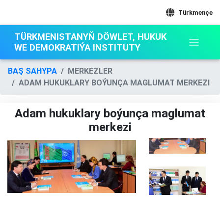
Türkmençe
TÜRKMENISTANYŇ DÖWLET, HUKUK
WE DEMOKRATIÝA INSTITUTY
BAŞ SAHYPA
MERKEZLER
ADAM HUKUKLARY BOÝUNÇA MAGLUMAT MERKEZI
Adam hukuklary boýunça maglumat
merkezi