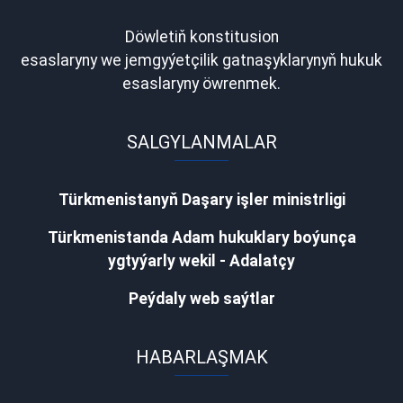
Döwletiň konstitusion
esaslaryny we jemgyýetçilik gatnaşyklarynyň hukuk
esaslaryny öwrenmek.
SALGYLANMALAR
Türkmenistanyň Daşary işler ministrligi
Türkmenistanda Adam hukuklary boýunça
ygtyýarly wekil - Adalatçy
Peýdaly web saýtlar
HABARLAŞMAK