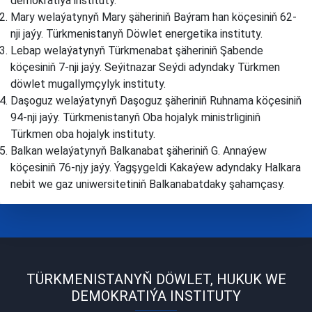
demokratiýa instituty.
Mary welaýatynyň Mary şäheriniň Baýram han köçesiniň 62-
nji jaýy. Türkmenistanyň Döwlet energetika instituty.
Lebap welaýatynyň Türkmenabat şäheriniň Şabende
köçesiniň 7-nji jaýy. Seýitnazar Seýdi adyndaky Türkmen
döwlet mugallymçylyk instituty.
Daşoguz welaýatynyň Daşoguz şäheriniň Ruhnama köçesiniň
94-nji jaýy. Türkmenistanyň Oba hojalyk ministrliginiň
Türkmen oba hojalyk instituty.
Balkan welaýatynyň Balkanabat şäheriniň G. Annaýew
köçesiniň 76-njy jaýy. Ýagşygeldi Kakaýew adyndaky Halkara
nebit we gaz uniwersitetiniň Balkanabatdaky şahamçasy.
TÜRKMENISTANYŇ DÖWLET, HUKUK WE
DEMOKRATIÝA INSTITUTY