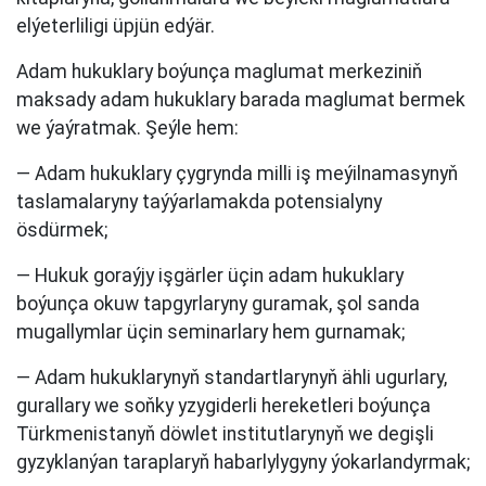
elýeterliligi üpjün edýär.
Adam hukuklary boýunça maglumat merkeziniň
maksady adam hukuklary barada maglumat bermek
we ýaýratmak. Şeýle hem:
— Adam hukuklary çygrynda milli iş meýilnamasynyň
taslamalaryny taýýarlamakda potensialyny
ösdürmek;
— Hukuk goraýjy işgärler üçin adam hukuklary
boýunça okuw tapgyrlaryny guramak, şol sanda
mugallymlar üçin seminarlary hem gurnamak;
— Adam hukuklarynyň standartlarynyň ähli ugurlary,
gurallary we soňky yzygiderli hereketleri boýunça
Türkmenistanyň döwlet institutlarynyň we degişli
gyzyklanýan taraplaryň habarlylygyny ýokarlandyrmak;