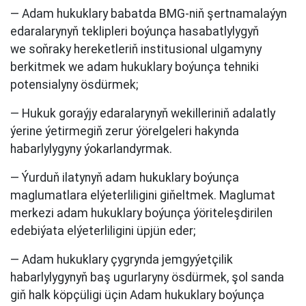
— Adam hukuklary babatda BMG-niň şertnamalaýyn
edaralarynyň teklipleri boýunça hasabatlylygyň
we soňraky hereketleriň institusional ulgamyny
berkitmek we adam hukuklary boýunça tehniki
potensialyny ösdürmek;
— Hukuk goraýjy edaralarynyň wekilleriniň adalatly
ýerine ýetirmegiň zerur ýörelgeleri hakynda
habarlylygyny ýokarlandyrmak.
— Ýurduň ilatynyň adam hukuklary boýunça
maglumatlara elýeterliligini giňeltmek. Maglumat
merkezi adam hukuklary boýunça ýöriteleşdirilen
edebiýata elýeterliligini üpjün eder;
— Adam hukuklary çygrynda jemgyýetçilik
habarlylygynyň baş ugurlaryny ösdürmek, şol sanda
giň halk köpçüligi üçin Adam hukuklary boýunça