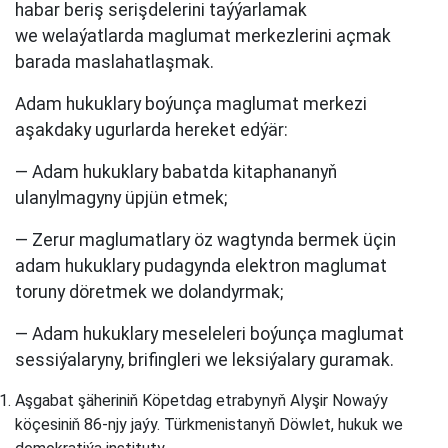
habar beriş serişdelerini taýýarlamak
we welaýatlarda maglumat merkezlerini açmak
barada maslahatlaşmak.
Adam hukuklary boýunça maglumat merkezi
aşakdaky ugurlarda hereket edýär:
— Adam hukuklary babatda kitaphananyň
ulanylmagyny üpjün etmek;
— Zerur maglumatlary öz wagtynda bermek üçin
adam hukuklary pudagynda elektron maglumat
toruny döretmek we dolandyrmak;
— Adam hukuklary meseleleri boýunça maglumat
sessiýalaryny, brifingleri we leksiýalary guramak.
Aşgabat şäheriniň Köpetdag etrabynyň Alyşir Nowaýy
köçesiniň 86-njy jaýy. Türkmenistanyň Döwlet, hukuk we