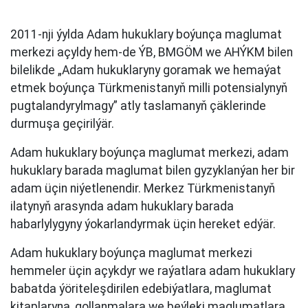
2011-nji ýylda Adam hukuklary boýunça maglumat
merkezi açyldy hem-de ÝB, BMGÖM we AHÝKM bilen
bilelikde „Adam hukuklaryny goramak we hemaýat
etmek boýunça Türkmenistanyň milli potensialynyň
pugtalandyrylmagy” atly taslamanyň çäklerinde
durmuşa geçirilýär.
Adam hukuklary boýunça maglumat merkezi, adam
hukuklary barada maglumat bilen gyzyklanýan her bir
adam üçin niýetlenendir. Merkez Türkmenistanyň
ilatynyň arasynda adam hukuklary barada
habarlylygyny ýokarlandyrmak üçin hereket edýär.
Adam hukuklary boýunça maglumat merkezi
hemmeler üçin açykdyr we raýatlara adam hukuklary
babatda ýöriteleşdirilen edebiýatlara, maglumat
kitaplaryna, gollanmalara we beýleki maglumatlara