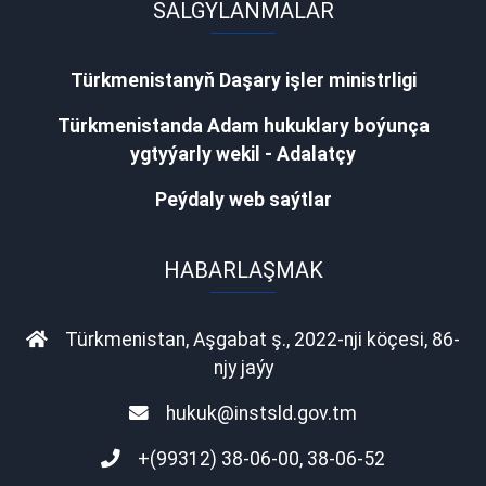
SALGYLANMALAR
Türkmenistanyň Daşary işler ministrligi
Türkmenistanda Adam hukuklary boýunça
ygtyýarly wekil - Adalatçy
Peýdaly web saýtlar
HABARLAŞMAK
Türkmenistan, Aşgabat ş., 2022-nji köçesi, 86-
njy jaýy
hukuk@instsld.gov.tm
+(99312) 38-06-00, 38-06-52