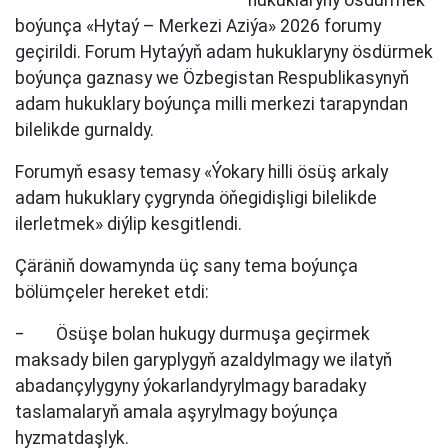
hukuklaryny ösdürmek
boýunça «Hytaý – Merkezi Aziýa» 2026 forumy
geçirildi. Forum Hytaýyň adam hukuklaryny ösdürmek
boýunça gaznasy we Özbegistan Respublikasynyň
adam hukuklary boýunça milli merkezi tarapyndan
bilelikde gurnaldy.
Forumyň esasy temasy «Ýokary hilli ösüş arkaly
adam hukuklary çygrynda öňegidişligi bilelikde
ilerletmek» diýlip kesgitlendi.
Çäräniň dowamynda üç sany tema boýunça
bölümçeler hereket etdi:
‒ Ösüşe bolan hukugy durmuşa geçirmek
maksady bilen garyplygyň azaldylmagy we ilatyň
abadançylygyny ýokarlandyrylmagy baradaky
taslamalaryň amala aşyrylmagy boýunça
hyzmatdaşlyk.