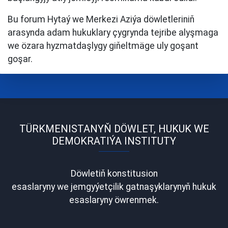
Bu forum Hytaý we Merkezi Aziýa döwletleriniň
arasynda adam hukuklary çygrynda tejribe alyşmaga
we özara hyzmatdaşlygy giňeltmäge uly goşant
goşar.
TÜRKMENISTANYŇ DÖWLET, HUKUK WE
DEMOKRATIÝA INSTITUTY
Döwletiň konstitusion
esaslaryny we jemgyýetçilik gatnaşyklarynyň hukuk
esaslaryny öwrenmek.