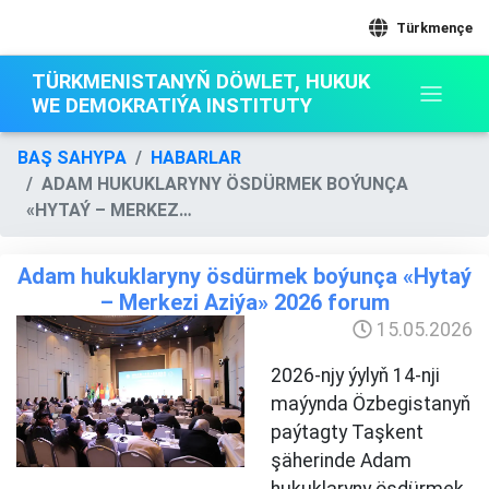
Türkmençe
TÜRKMENISTANYŇ DÖWLET, HUKUK
WE DEMOKRATIÝA INSTITUTY
BAŞ SAHYPA
HABARLAR
ADAM HUKUKLARYNY ÖSDÜRMEK BOÝUNÇA
«HYTAÝ – MERKEZ…
Adam hukuklaryny ösdürmek boýunça «Hytaý
– Merkezi Aziýa» 2026 forum
15.05.2026
2026-njy ýylyň 14-nji
maýynda Özbegistanyň
paýtagty Taşkent
şäherinde Adam