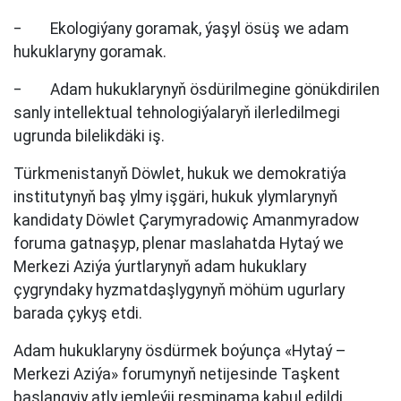
‒ Ekologiýany goramak, ýaşyl ösüş we adam
hukuklaryny goramak.
‒ Adam hukuklarynyň ösdürilmegine gönükdirilen
sanly intellektual tehnologiýalaryň ilerledilmegi
ugrunda bilelikdäki iş.
Türkmenistanyň Döwlet, hukuk we demokratiýa
institutynyň baş ylmy işgäri, hukuk ylymlarynyň
kandidaty Döwlet Çarymyradowiç Amanmyradow
foruma gatnaşyp, plenar maslahatda Hytaý we
Merkezi Aziýa ýurtlarynyň adam hukuklary
çygryndaky hyzmatdaşlygynyň möhüm ugurlary
barada çykyş etdi.
Adam hukuklaryny ösdürmek boýunça «Hytaý –
Merkezi Aziýa» forumynyň netijesinde Taşkent
başlangyjy atly jemleýji resminama kabul edildi.