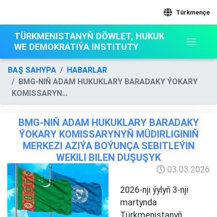
Türkmençe
TÜRKMENISTANYŇ DÖWLET, HUKUK
WE DEMOKRATIÝA INSTITUTY
BAŞ SAHYPA
HABARLAR
BMG-NIŇ ADAM HUKUKLARY BARADAKY ÝOKARY
KOMISSARYN…
BMG-NIŇ ADAM HUKUKLARY BARADAKY
ÝOKARY KOMISSARYNYŇ MÜDIRLIGINIŇ
MERKEZI AZIÝA BOÝUNÇA SEBITLEÝIN
WEKILI BILEN DUŞUŞYK
03.03.2026
2026-nji ýylyň 3-nji
martynda
Türkmenistanyň