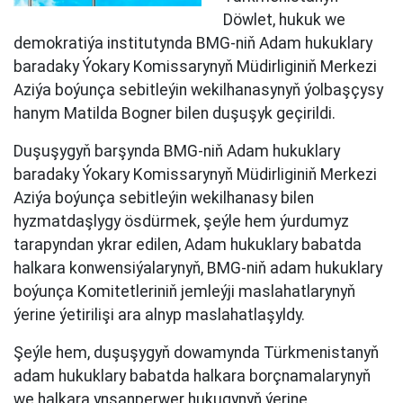
Döwlet, hukuk we
demokratiýa institutynda BMG-niň Adam hukuklary
baradaky Ýokary Komissarynyň Müdirliginiň Merkezi
Aziýa boýunça sebitleýin wekilhanasynyň ýolbaşçysy
hanym Matilda Bogner bilen duşuşyk geçirildi.
Duşuşygyň barşynda BMG-niň Adam hukuklary
baradaky Ýokary Komissarynyň Müdirliginiň Merkezi
Aziýa boýunça sebitleýin wekilhanasy bilen
hyzmatdaşlygy ösdürmek, şeýle hem ýurdumyz
tarapyndan ykrar edilen, Adam hukuklary babatda
halkara konwensiýalarynyň, BMG-niň adam hukuklary
boýunça Komitetleriniň jemleýji maslahatlarynyň
ýerine ýetirilişi ara alnyp maslahatlaşyldy.
Şeýle hem, duşuşygyň dowamynda Türkmenistanyň
adam hukuklary babatda halkara borçnamalarynyň
we halkara ynsanperwer hukugynyň ýerine