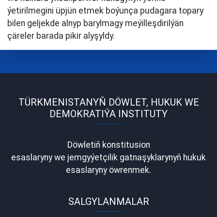
ýetirilmegini üpjün etmek boýunça pudagara topary
bilen geljekde alnyp barylmagy meýilleşdirilýän
çäreler barada pikir alyşyldy.
TÜRKMENISTANYŇ DÖWLET, HUKUK WE
DEMOKRATIÝA INSTITUTY
Döwletiň konstitusion
esaslaryny we jemgyýetçilik gatnaşyklarynyň hukuk
esaslaryny öwrenmek.
SALGYLANMALAR