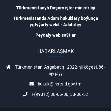
Türkmenistanyň Daşary işler ministrligi
Türkmenistanda Adam hukuklary boýunça
ygtyýarly wekil - Adalatçy
Peýdaly web saýtlar
HABARLAŞMAK
Türkmenistan, Aşgabat ş., 2022-nji köçesi, 86-
njy jaýy
hukuk@instsld.gov.tm
+(99312) 38-06-00, 38-06-52