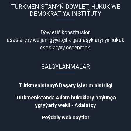
TÜRKMENISTANYŇ DÖWLET, HUKUK WE
DEMOKRATIÝA INSTITUTY
Döwletiň konstitusion
esaslaryny we jemgyýetçilik gatnaşyklarynyň hukuk
esaslaryny öwrenmek.
SALGYLANMALAR
Türkmenistanyň Daşary işler ministrligi
Türkmenistanda Adam hukuklary boýunça
ygtyýarly wekil - Adalatçy
Peýdaly web saýtlar