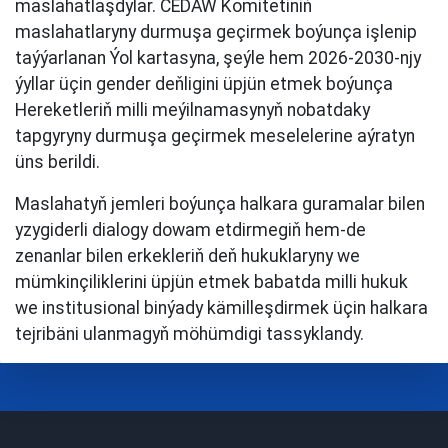
maslahatlaşdylar. CEDAW Komitetiniň
maslahatlaryny durmuşa geçirmek boýunça işlenip
taýýarlanan Ýol kartasyna, şeýle hem 2026-2030-njy
ýyllar üçin gender deňligini üpjün etmek boýunça
Hereketleriň milli meýilnamasynyň nobatdaky
tapgyryny durmuşa geçirmek meselelerine aýratyn
üns berildi.
Maslahatyň jemleri boýunça halkara guramalar bilen
yzygiderli dialogy dowam etdirmegiň hem-de
zenanlar bilen erkekleriň deň hukuklaryny we
mümkinçiliklerini üpjün etmek babatda milli hukuk
we institusional binýady kämilleşdirmek üçin halkara
tejribäni ulanmagyň möhümdigi tassyklandy.