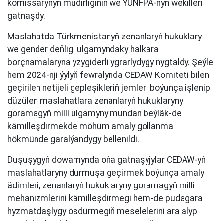
komissarynyň müdirliginiň we ÝUNFPA-nyň wekilleri
gatnaşdy.
Maslahatda Türkmenistanyň zenanlaryň hukuklary
we gender deňligi ulgamyndaky halkara
borçnamalaryna yzygiderli ygrarlydygy nygtaldy. Şeýle
hem 2024-nji ýylyň fewralynda CEDAW Komiteti bilen
geçirilen netijeli gepleşikleriň jemleri boýunça işlenip
düzülen maslahatlara zenanlaryň hukuklaryny
goramagyň milli ulgamyny mundan beýläk-de
kämilleşdirmekde möhüm amaly gollanma
hökmünde garalýandygy bellenildi.
Duşuşygyň dowamynda oňa gatnaşyjylar CEDAW-yň
maslahatlaryny durmuşa geçirmek boýunça amaly
ädimleri, zenanlaryň hukuklaryny goramagyň milli
mehanizmlerini kämilleşdirmegi hem-de pudagara
hyzmatdaşlygy ösdürmegiň meselelerini ara alyp