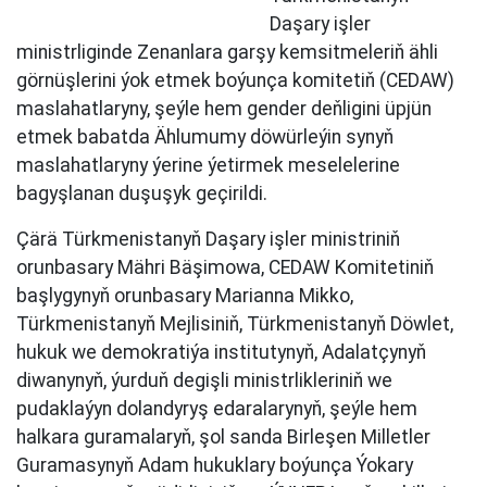
Daşary işler
ministrliginde Zenanlara garşy kemsitmeleriň ähli
görnüşlerini ýok etmek boýunça komitetiň (CEDAW)
maslahatlaryny, şeýle hem gender deňligini üpjün
etmek babatda Ählumumy döwürleýin synyň
maslahatlaryny ýerine ýetirmek meselelerine
bagyşlanan duşuşyk geçirildi.
Çärä Türkmenistanyň Daşary işler ministriniň
orunbasary Mähri Bäşimowa, CEDAW Komitetiniň
başlygynyň orunbasary Marianna Mikko,
Türkmenistanyň Mejlisiniň, Türkmenistanyň Döwlet,
hukuk we demokratiýa institutynyň, Adalatçynyň
diwanynyň, ýurduň degişli ministrlikleriniň we
pudaklaýyn dolandyryş edaralarynyň, şeýle hem
halkara guramalaryň, şol sanda Birleşen Milletler
Guramasynyň Adam hukuklary boýunça Ýokary