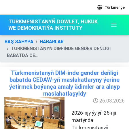
Türkmençe
TÜRKMENISTANYŇ DÖWLET, HUKUK
WE DEMOKRATIÝA INSTITUTY
BAŞ SAHYPA
HABARLAR
TÜRKMENISTANYŇ DIM-INDE GENDER DEŇLIGI
BABATDA CE…
Türkmenistanyň DIM-inde gender deňligi
babatda CEDAW-yň maslahatlaryny ýerine
ýetirmek boýunça amaly ädimler ara alnyp
maslahatlaşyldy
26.03.2026
2026-njy ýylyň 25-nji
martynda
Türkmenistanyň