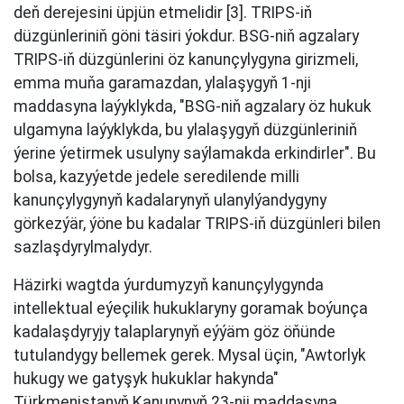
deň derejesini üpjün etmelidir [3]. TRIPS-iň
düzgünleriniň göni täsiri ýokdur. BSG-niň agzalary
TRIPS-iň düzgünlerini öz kanunçylygyna girizmeli,
emma muňa garamazdan, ylalaşygyň 1-nji
maddasyna laýyklykda, "BSG-niň agzalary öz hukuk
ulgamyna laýyklykda, bu ylalaşygyň düzgünleriniň
ýerine ýetirmek usulyny saýlamakda erkindirler". Bu
bolsa, kazyýetde jedele seredilende milli
kanunçylygynyň kadalarynyň ulanylýandygyny
görkezýär, ýöne bu kadalar TRIPS-iň düzgünleri bilen
sazlaşdyrylmalydyr.
Häzirki wagtda ýurdumyzyň kanunçylygynda
intellektual eýeçilik hukuklaryny goramak boýunça
kadalaşdyryjy talaplarynyň eýýäm göz öňünde
tutulandygy bellemek gerek. Mysal üçin, "Awtorlyk
hukugy we gatyşyk hukuklar hakynda"
Türkmenistanyň Kanunynyň 23-nji maddasyna