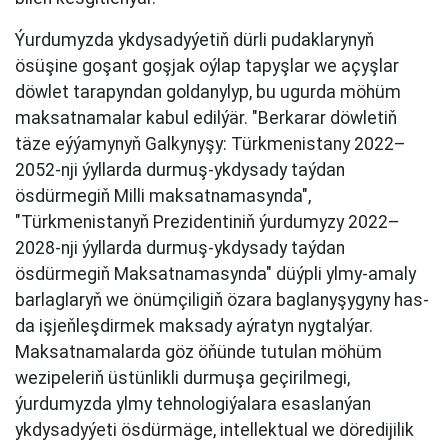
Ýurdumyzda ykdysadyýetiň dürli pudaklarynyň
ösüşine goşant goşjak oýlap tapyşlar we açyşlar
döwlet tarapyndan goldanylyp, bu ugurda möhüm
maksatnamalar kabul edilýär. "Berkarar döwletiň
täze eýýamynyň Galkynyşy: Türkmenistany 2022–
2052-nji ýyllarda durmuş-ykdysady taýdan
ösdürmegiň Milli maksatnamasynda",
"Türkmenistanyň Prezidentiniň ýurdumyzy 2022–
2028-nji ýyllarda durmuş-ykdysady taýdan
ösdürmegiň Maksatnamasynda" düýpli ylmy-amaly
barlaglaryň we önümçiligiň özara baglanyşygyny has-
da işjeňleşdirmek maksady aýratyn nygtalýar.
Maksatnamalarda göz öňünde tutulan möhüm
wezipeleriň üstünlikli durmuşa geçirilmegi,
ýurdumyzda ylmy tehnologiýalara esaslanýan
ykdysadyýeti ösdürmäge, intellektual we döredijilik