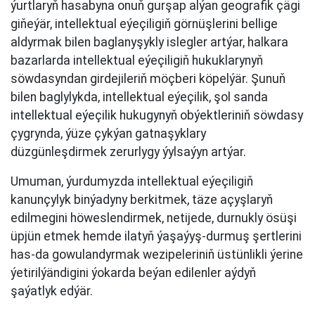
ýurtlaryň hasabyna onuň gurşap alýan geografik çägi
giňeýär, intellektual eýeçiligiň görnüşlerini bellige
aldyrmak bilen baglanyşykly islegler artýar, halkara
bazarlarda intellektual eýeçiligiň hukuklarynyň
söwdasyndan girdejileriň möçberi köpelýär. Şunuň
bilen baglylykda, intellektual eýeçilik, şol sanda
intellektual eýeçilik hukugynyň obýektleriniň söwdasy
çygrynda, ýüze çykýan gatnaşyklary
düzgünleşdirmek zerurlygy ýylsaýyn artýar.
Umuman, ýurdumyzda intellektual eýeçiligiň
kanunçylyk binýadyny berkitmek, täze açyşlaryň
edilmegini höweslendirmek, netijede, durnukly ösüşi
üpjün etmek hemde ilatyň ýaşaýyş-durmuş şertlerini
has-da gowulandyrmak wezipeleriniň üstünlikli ýerine
ýetirilýändigini ýokarda beýan edilenler aýdyň
şaýatlyk edýär.