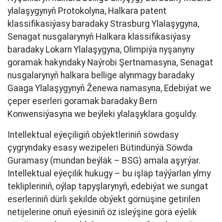
ylalaşygynyň Protokolyna, Halkara patent
klassifikasiýasy baradaky Strasburg Ylalaşygyna,
Senagat nusgalarynyň Halkara klassifikasiýasy
baradaky Lokarn Ylalaşygyna, Olimpiýa nyşanyny
goramak hakyndaky Naýrobi Şertnamasyna, Senagat
nusgalarynyň halkara bellige alynmagy baradaky
Gaaga Ylalaşygynyň Ženewa namasyna, Edebiýat we
çeper eserleri goramak baradaky Bern
Konwensiýasyna we beýleki ylalaşyklara goşuldy.
Intellektual eýeçiligiň obýektleriniň söwdasy
çygryndaky esasy wezipeleri Bütindünýä Söwda
Guramasy (mundan beýläk – BSG) amala aşyrýar.
Intellektual eýeçilik hukugy – bu işläp taýýarlan ylmy
teklipleriniň, oýlap tapyşlarynyň, edebiýat we sungat
eserleriniň dürli şekilde obýekt görnüşine getirilen
netijelerine onuň eýesiniň öz isleýşine görä eýelik