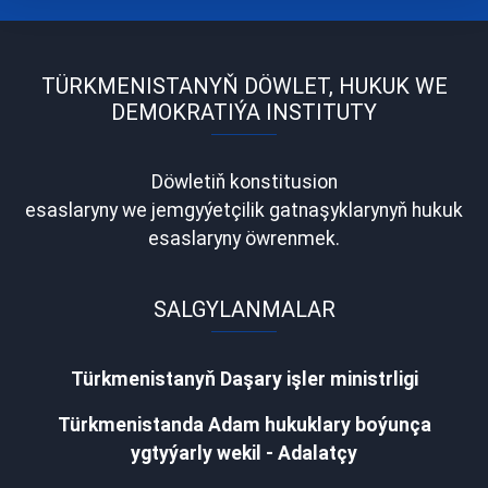
TÜRKMENISTANYŇ DÖWLET, HUKUK WE
DEMOKRATIÝA INSTITUTY
Döwletiň konstitusion
esaslaryny we jemgyýetçilik gatnaşyklarynyň hukuk
esaslaryny öwrenmek.
SALGYLANMALAR
Türkmenistanyň Daşary işler ministrligi
Türkmenistanda Adam hukuklary boýunça
ygtyýarly wekil - Adalatçy