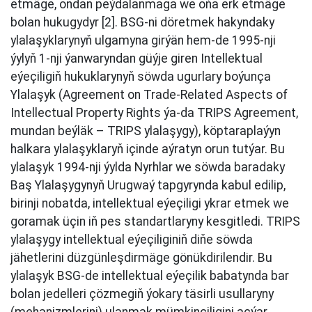
etmäge, ondan peýdalanmaga we oňa erk etmäge
bolan hukugydyr [2]. BSG-ni döretmek hakyndaky
ylalaşyklarynyň ulgamyna girýän hem-de 1995-nji
ýylyň 1-nji ýanwaryndan güýje giren Intellektual
eýeçiligiň hukuklarynyň söwda ugurlary boýunça
Ylalaşyk (Agreement on Trade-Related Aspects of
Intellectual Property Rights ýa-da TRIPS Agreement,
mundan beýläk – TRIPS ylalaşygy), köptaraplaýyn
halkara ylalaşyklaryň içinde aýratyn orun tutýar. Bu
ylalaşyk 1994-nji ýylda Nyrhlar we söwda baradaky
Baş Ylalaşygynyň Urugwaý tapgyrynda kabul edilip,
birinji nobatda, intellektual eýeçiligi ykrar etmek we
goramak üçin iň pes standartlaryny kesgitledi. TRIPS
ylalaşygy intellektual eýeçiliginiň diňe söwda
jähetlerini düzgünleşdirmäge gönükdirilendir. Bu
ylalaşyk BSG-de intellektual eýeçilik babatynda bar
bolan jedelleri çözmegiň ýokary täsirli usullaryny