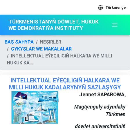
Türkmençe
TÜRKMENISTANYŇ DÖWLET, HUKUK
WE DEMOKRATIÝA INSTITUTY
BAŞ SAHYPA
NEŞIRLER
ÇYKYŞLAR WE MAKALALAR
INTELLEKTUAL EÝEÇILIGIŇ HALKARA WE MILLI
HUKUK KA…
INTELLEKTUAL EÝEÇILIGIŇ HALKARA WE
MILLI HUKUK KADALARYNYŇ SAZLAŞYGY
Jennet SAPAROWA,
Magtymguly adyndaky
Türkmen
döwlet uniwersitetiniň