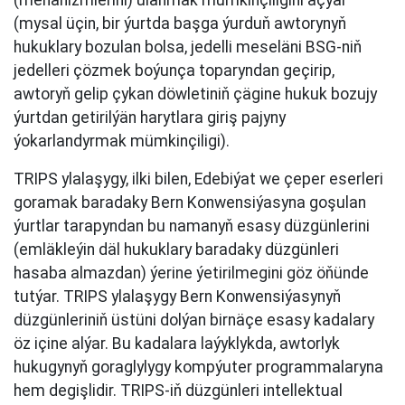
(mehanizmlerini) ulanmak mümkinçiligini açýar
(mysal üçin, bir ýurtda başga ýurduň awtorynyň
hukuklary bozulan bolsa, jedelli meseläni BSG-niň
jedelleri çözmek boýunça toparyndan geçirip,
awtoryň gelip çykan döwletiniň çägine hukuk bozujy
ýurtdan getirilýän harytlara giriş pajyny
ýokarlandyrmak mümkinçiligi).
TRIPS ylalaşygy, ilki bilen, Edebiýat we çeper eserleri
goramak baradaky Bern Konwensiýasyna goşulan
ýurtlar tarapyndan bu namanyň esasy düzgünlerini
(emläkleýin däl hukuklary baradaky düzgünleri
hasaba almazdan) ýerine ýetirilmegini göz öňünde
tutýar. TRIPS ylalaşygy Bern Konwensiýasynyň
düzgünleriniň üstüni dolýan birnäçe esasy kadalary
öz içine alýar. Bu kadalara laýyklykda, awtorlyk
hukugynyň goraglylygy kompýuter programmalaryna
hem degişlidir. TRIPS-iň düzgünleri intellektual