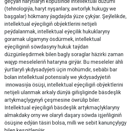
geçýän harytlaryň köpüsinde intellektual düzümi
(tehnologiýa, haryt nyşanlary, awtorlyk hukugy we
başgalar) hökmany ýagdaýda ýüze çykýar. Şeýlelikde,
intellektual eýeçiligiň obýektlerini netijeli
peýdalanmak, intellektual eýeçilik hukuklaryny
goramak ulgamyny ösdürmek, intellektual
eýeçiliginiň söwdasyny hukuk taýdan
düzgünleşdirmek bilen bagly soraglar häzirki zaman
wajyp meseleleriň hataryna girýär. Bu meseleler ähli
ýurtlaryň ykdysadyýeti üçin möhümdir, sebäbi bar
bolan intellektual potensialy we ykdysadyýetiň
innowasiýa ösüşi, intellektual eýeçiligiň obýektlerini
netijeli ulanmak arkaly dünýä giňişliginde bäsdeşlik
artykmaçlygynyň çeşmesine öwrülip biler.
Intellektual eýeçiligiň bäsdeşlik artykmaçlyklaryny
almakdaky orny we olaryň daşary söwda işjeňliginiň
ösüşine edýän täsiri bolsa, milli we sebit kanunçylygy
bilen kesgitlenýär.