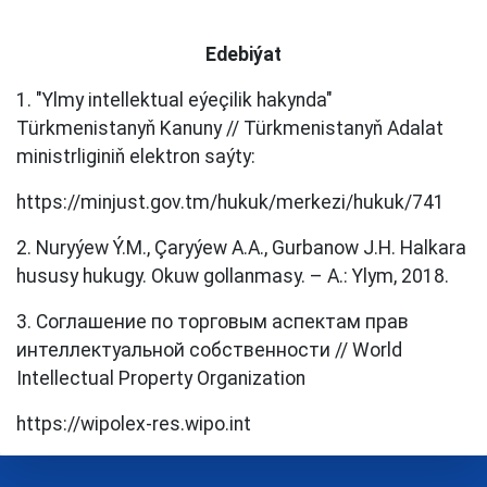
Edebiýat
1. "Ylmy intellektual eýeçilik hakynda"
Türkmenistanyň Kanuny // Türkmenistanyň Adalat
ministrliginiň elektron saýty:
https://minjust.gov.tm/hukuk/merkezi/hukuk/741
2. Nuryýew Ý.M., Çaryýew A.A., Gurbanow J.H. Halkara
hususy hukugy. Okuw gollanmasy. – A.: Ylym, 2018.
3. Соглашение по торговым аспектам прав
интеллектуальной собственности // World
Intellectual Property Organization
https://wipolex-res.wipo.int