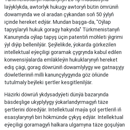
laýyklykda, awtorlyk hukugy awtoryň bütin ömrüniň
dowamynda we ol aradan çykandan soň 50 ýylyň
içinde hereket edýär. Mundan başga-da, "Oýlap
tapyşlaryň hukuk goragy hakynda" Türkmenistanyň
Kanunynda oýlap tapyş üçin patentiň möhleti ýigrimi
ýyl diýip bellenilýär. Şeýlelikde, ýokarda görkezilen
intellektual eýeçiligi goramak çygrynda kabul edilen
konwensiýalarda emläkleýin hukuklarynyň hereket
ediş çägi, gorag döwrüniň dowamlylygy we gatnaşyjy
döwletleriniň milli kanunçylygynda göz öňünde
tutulmaly beýleki şertler kesgitlenilýär.
Häzirki döwrüň ykdysadyýeti dünýä bazarynda
bäsdeşlige ukyplylygy ýokarlandyrmagyň täze
şertlerini döredýär. Intellektual maýa şol şertleriň iň
esasylarynyň biri hökmünde çykyş edýär. Intellektual
eýeçiligi goramagyň halkara ulgamyna täze goşulýan