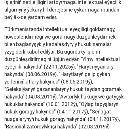
işleriniň netijeliligini artdyrmaga, intellektual eýeçilik
ulgamyny ýokary hil derejesine çykarmaga mundan
beýläk-de ýardam eder.
Türkmenistanda intellektual eýeçiligi goldamagy,
höweslendirmegi we goramagy düzgünleşdirmek
bilen baglanyşykly kadalaşdyryjy hukuk namalar
yzygiderli kabul edilýär. Bu ugurdaky işleriň
düzgünleşdirilmegini üpjün edýän "Ylmy intellektual
eýeçilik hakynda" (22.11.2025ý), "Haryt nyşanlary
hakynda" (08.06.2019ý), "Harytlaryň gelip çykan
ýerleriniň atlary hakynda" (08.06.2019ý),
"Seleksiýanyň gazananlaryny hukuk taýdan goramak
hakynda" (04.08.2011ý), "Awtorlyk hukugy we gatyşyk
hukuklar hakynda" (10.01.2012ý), "Oýlap tapyşlaryň
hukuk goragy hakynda" (04.11.2017ý), "Senagat
nusgalarynyň hukuk goragy hakynda" (04.11.2017ý),
"Rasionalizatorçylyk işi hakynda" (02.03.2019ý)