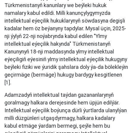
Türkmenistanyň kanunlary we beýleki hukuk
namalary kabul edildi. Milli kanunçylygymyzda
intellektual eýeçilik hukuklarynyň söwdasyna degişli
kadalar hem öz beýanyny tapdylar. Mysal üçin, 2025-
nji ýylyň 22-nji noýabrynda kabul edilen "Ylmy
intellektual eýeçilik hakynda" Türkmenistanyň
Kanunynyň 18-nji maddasynda ylmy intellektual
eýeçiligiň eýesiniň ylmy intellektual eýeçilik hukugyny
beýleki fiziki we ýuridik şahslara doly ýa-da bölekleýin
geçirmäge (bermäge) hukugy bardygy kesgitlenen
[1].
Adamzadyň intellektual taýdan gazananlarynyň
goralmagy halkara derejesinde hem üpjün edilýär.
Intellektual eýeçilik boýunça dürli ýurtlarda ulanylýan
milli düzgünleri utgaşdyrmagy, halkara kadalary
kabul etmäge ýardam bermegi, şeýle hem bu