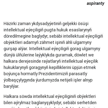
aspiranty
Häzirki zaman ykdysadyýetiniň geljekki ösüşi
intellektual eýeçiligiň pugta hukuk esaslarynyň
döredilmegine baglydyr, sebäbi intellektual eýeçiligiň
obýektleri adamyň zähmet işiniň ähli ulgamyny
gurşap alýar. Intellektual eýeçiligiň gorag ulgamyny
dünýä ülňülerine laýyklykda guramak, döwlet we
halkara derejesinde raýatlaryň intellektual eýeçilik
hukuklarynyň goragynyň kepilliklerini üpjün etmek
boýunça hormatly Prezidentimiziň parasatly
ýolbaşçylygynda ýurdumyzda netijeli işler alnyp
barylýar.
Halkara söwda intellektual eýeçiliginiň obýektleri
bilen aýrylmaz baglanyşyklydyr, sebäbi serhetden