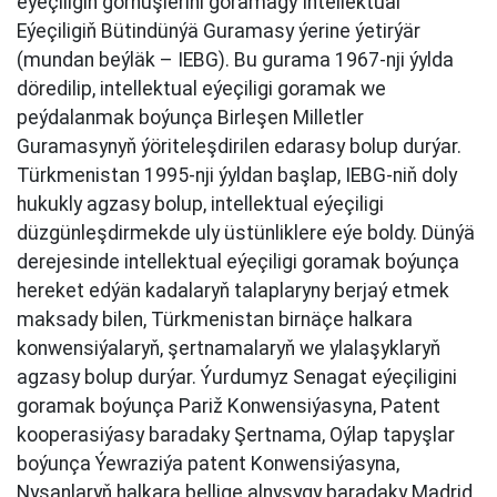
eýeçiligiň görnüşlerini goramagy Intellektual
Eýeçiligiň Bütindünýä Guramasy ýerine ýetirýär
(mundan beýläk – IEBG). Bu gurama 1967-nji ýylda
döredilip, intellektual eýeçiligi goramak we
peýdalanmak boýunça Birleşen Milletler
Guramasynyň ýöriteleşdirilen edarasy bolup durýar.
Türkmenistan 1995-nji ýyldan başlap, IEBG-niň doly
hukukly agzasy bolup, intellektual eýeçiligi
düzgünleşdirmekde uly üstünliklere eýe boldy. Dünýä
derejesinde intellektual eýeçiligi goramak boýunça
hereket edýän kadalaryň talaplaryny berjaý etmek
maksady bilen, Türkmenistan birnäçe halkara
konwensiýalaryň, şertnamalaryň we ylalaşyklaryň
agzasy bolup durýar. Ýurdumyz Senagat eýeçiligini
goramak boýunça Pariž Konwensiýasyna, Patent
kooperasiýasy baradaky Şertnama, Oýlap tapyşlar
boýunça Ýewraziýa patent Konwensiýasyna,
Nyşanlaryň halkara bellige alnyşygy baradaky Madrid