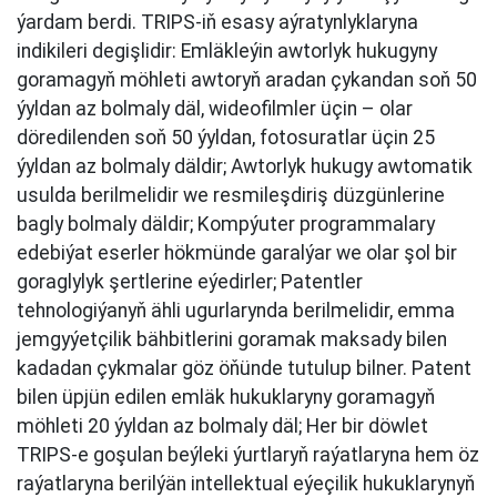
ýardam berdi. TRIPS-iň esasy aýratynlyklaryna
indikileri degişlidir: Emläkleýin awtorlyk hukugyny
goramagyň möhleti awtoryň aradan çykandan soň 50
ýyldan az bolmaly däl, wideofilmler üçin – olar
döredilenden soň 50 ýyldan, fotosuratlar üçin 25
ýyldan az bolmaly däldir; Awtorlyk hukugy awtomatik
usulda berilmelidir we resmileşdiriş düzgünlerine
bagly bolmaly däldir; Kompýuter programmalary
edebiýat eserler hökmünde garalýar we olar şol bir
goraglylyk şertlerine eýedirler; Patentler
tehnologiýanyň ähli ugurlarynda berilmelidir, emma
jemgyýetçilik bähbitlerini goramak maksady bilen
kadadan çykmalar göz öňünde tutulup bilner. Patent
bilen üpjün edilen emläk hukuklaryny goramagyň
möhleti 20 ýyldan az bolmaly däl; Her bir döwlet
TRIPS-e goşulan beýleki ýurtlaryň raýatlaryna hem öz
raýatlaryna berilýän intellektual eýeçilik hukuklarynyň