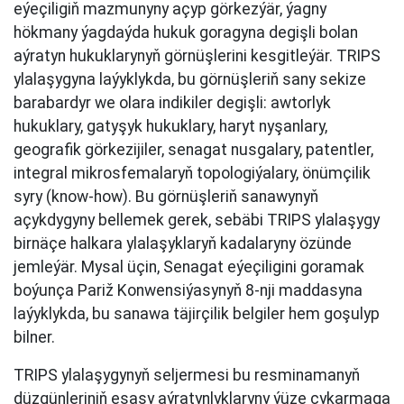
eýeçiligiň mazmunyny açyp görkezýär, ýagny
hökmany ýagdaýda hukuk goragyna degişli bolan
aýratyn hukuklarynyň görnüşlerini kesgitleýär. TRIPS
ylalaşygyna laýyklykda, bu görnüşleriň sany sekize
barabardyr we olara indikiler degişli: awtorlyk
hukuklary, gatyşyk hukuklary, haryt nyşanlary,
geografik görkezijiler, senagat nusgalary, patentler,
integral mikrosfemalaryň topologiýalary, önümçilik
syry (know-how). Bu görnüşleriň sanawynyň
açykdygyny bellemek gerek, sebäbi TRIPS ylalaşygy
birnäçe halkara ylalaşyklaryň kadalaryny özünde
jemleýär. Mysal üçin, Senagat eýeçiligini goramak
boýunça Pariž Konwensiýasynyň 8-nji maddasyna
laýyklykda, bu sanawa täjirçilik belgiler hem goşulyp
bilner.
TRIPS ylalaşygynyň seljermesi bu resminamanyň
düzgünleriniň esasy aýratynlyklaryny ýüze çykarmaga