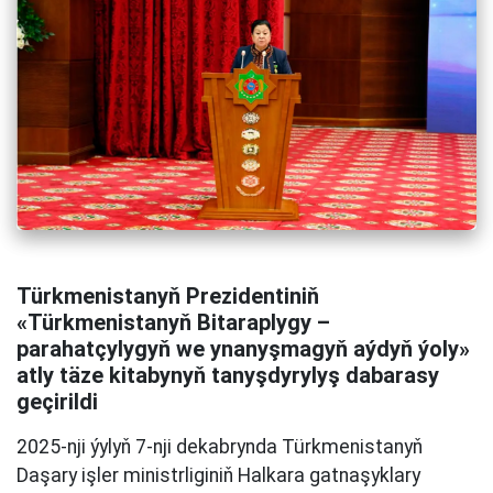
Türkmenistanyň Prezidentiniň
«Türkmenistanyň Bitaraplygy –
parahatçylygyň we ynanyşmagyň aýdyň ýoly»
atly täze kitabynyň tanyşdyrylyş dabarasy
geçirildi
2025-nji ýylyň 7-nji dekabrynda Türkmenistanyň
Daşary işler ministrliginiň Halkara gatnaşyklary