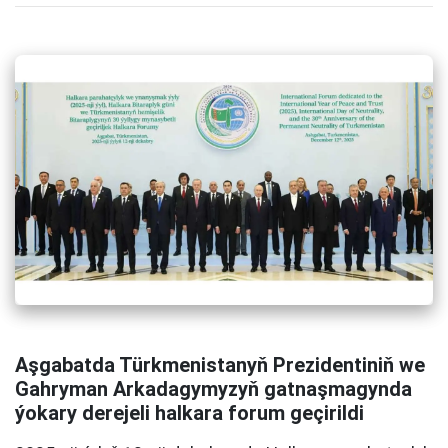
Aşgabatda Türkmenistanyň Prezidentiniň we
Gahryman Arkadagymyzyň gatnaşmagynda
ýokary derejeli halkara forum geçirildi