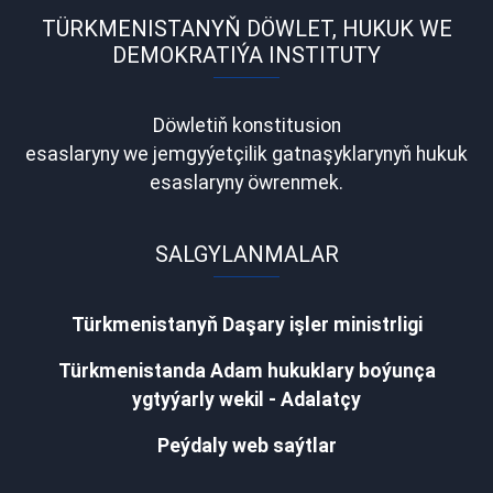
TÜRKMENISTANYŇ DÖWLET, HUKUK WE
DEMOKRATIÝA INSTITUTY
Döwletiň konstitusion
esaslaryny we jemgyýetçilik gatnaşyklarynyň hukuk
esaslaryny öwrenmek.
SALGYLANMALAR
Türkmenistanyň Daşary işler ministrligi
Türkmenistanda Adam hukuklary boýunça
ygtyýarly wekil - Adalatçy
Peýdaly web saýtlar