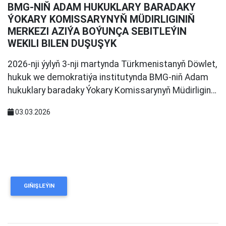
BMG-NIŇ ADAM HUKUKLARY BARADAKY
ÝOKARY KOMISSARYNYŇ MÜDIRLIGINIŇ
MERKEZI AZIÝA BOÝUNÇA SEBITLEÝIN
WEKILI BILEN DUŞUŞYK
2026-nji ýylyň 3-nji martynda Türkmenistanyň Döwlet,
hukuk we demokratiýa institutynda BMG-niň Adam
hukuklary baradaky Ýokary Komissarynyň Müdirligin…
03.03.2026
GIŇIŞLEÝIN