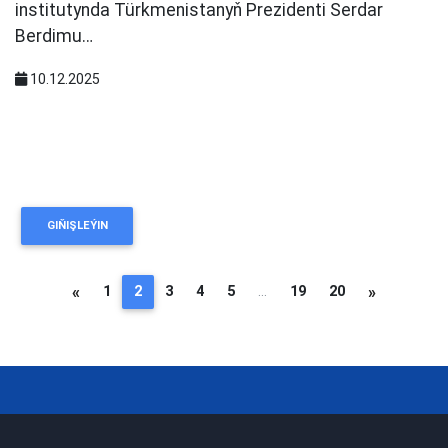
institutynda Türkmenistanyň Prezidenti Serdar
Berdimu…
10.12.2025
GIŇIŞLEÝIN
«
1
2
3
4
5
...
19
20
»
(current)
Öňki
Indiki