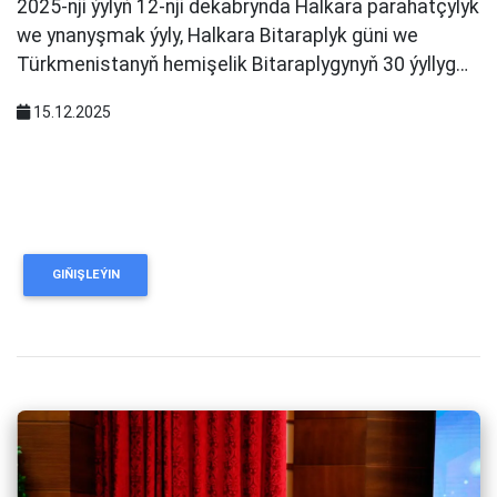
2025-nji ýylyň 12-nji dekabrynda Halkara parahatçylyk
we ynanyşmak ýyly, Halkara Bitaraplyk güni we
Türkmenistanyň hemişelik Bitaraplygynyň 30 ýyllyg…
15.12.2025
GIŇIŞLEÝIN