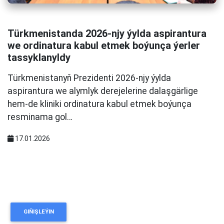
Türkmenistanda 2026-njy ýylda aspirantura
we ordinatura kabul etmek boýunça ýerler
tassyklanyldy
Türkmenistanyň Prezidenti 2026-njy ýylda
aspirantura we alymlyk derejelerine dalaşgärlige
hem-de kliniki ordinatura kabul etmek boýunça
resminama gol…
17.01.2026
GIŇIŞLEÝIN