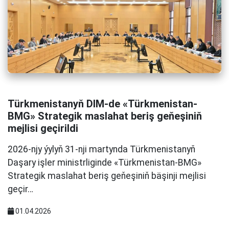
Türkmenistanyň DIM-de «Türkmenistan-
BMG» Strategik maslahat beriş geňeşiniň
mejlisi geçirildi
2026-njy ýylyň 31-nji martynda Türkmenistanyň
Daşary işler ministrliginde «Türkmenistan-BMG»
Strategik maslahat beriş geňeşiniň bäşinji mejlisi
geçir…
01.04.2026