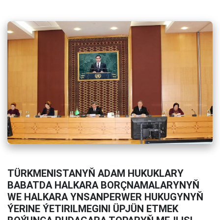
TÜRKMENISTANYŇ ADAM HUKUKLARY
BABATDA HALKARA BORÇNAMALARYNYŇ
WE HALKARA YNSANPERWER HUKUGYNYŇ
ÝERINE ÝETIRILMEGINI ÜPJÜN ETMEK