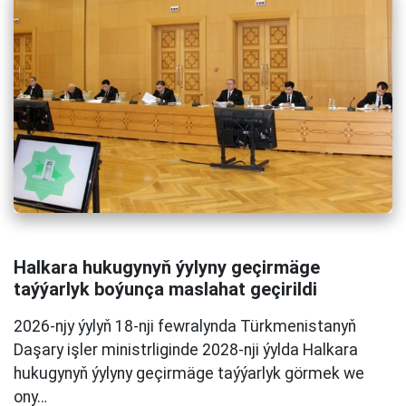
Halkara hukugynyň ýylyny geçirmäge
taýýarlyk boýunça maslahat geçirildi
2026-njy ýylyň 18-nji fewralynda Türkmenistanyň
Daşary işler ministrliginde 2028-nji ýylda Halkara
hukugynyň ýylyny geçirmäge taýýarlyk görmek we
ony…