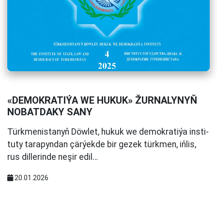
«DEMOKRATIÝA WE HUKUK» ŽURNALYNYŇ
NOBATDAKY SANY
Türk­me­nis­ta­nyň Döw­let, hu­kuk we demok­ra­ti­ýa ins­ti­
tu­ty ta­ra­pyn­dan çär­ýek­de bir ge­zek türk­men, iň­lis,
rus dil­le­rin­de ne­şir edil…
20.01.2026