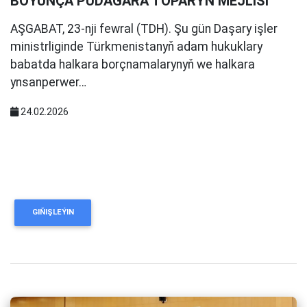
BOÝUNÇA PUDAGARA TOPARYŇ MEJLISI
AŞGABAT, 23-nji fewral (TDH). Şu gün Daşary işler
ministrliginde Türkmenistanyň adam hukuklary
babatda halkara borçnamalarynyň we halkara
ynsanperwer…
24.02.2026
GIŇIŞLEÝIN