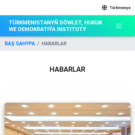
Türkmençe
TÜRKMENISTANYŇ DÖWLET, HUKUK
WE DEMOKRATIÝA INSTITUTY
BAŞ SAHYPA
HABARLAR
HABARLAR