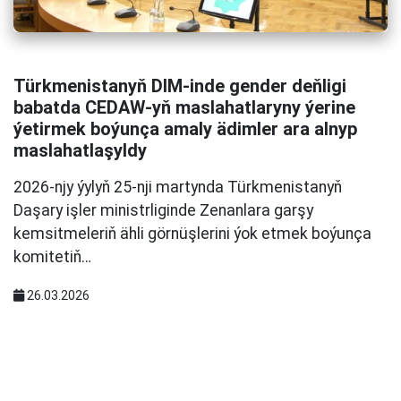
Türkmenistanyň DIM-inde gender deňligi
babatda CEDAW-yň maslahatlaryny ýerine
ýetirmek boýunça amaly ädimler ara alnyp
maslahatlaşyldy
2026-njy ýylyň 25-nji martynda Türkmenistanyň
Daşary işler ministrliginde Zenanlara garşy
kemsitmeleriň ähli görnüşlerini ýok etmek boýunça
komitetiň…
26.03.2026