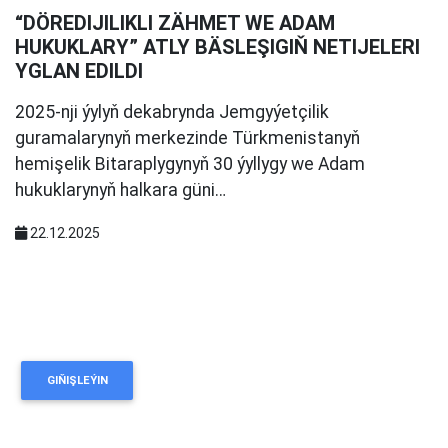
“DÖREDIJILIKLI ZÄHMET WE ADAM
HUKUKLARY” ATLY BÄSLEŞIGIŇ NETIJELERI
YGLAN EDILDI
2025-nji ýylyň dekabrynda Jemgyýetçilik
guramalarynyň merkezinde Türkmenistanyň
hemişelik Bitaraplygynyň 30 ýyllygy we Adam
hukuklarynyň halkara güni…
22.12.2025
GIŇIŞLEÝIN