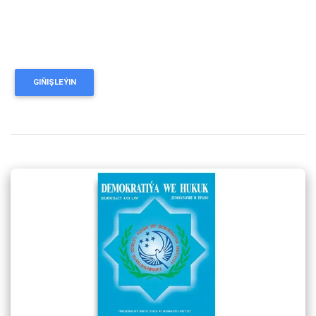
GIŇIŞLEÝIN