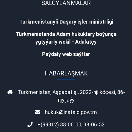
SALGYLANMALAR
Türkmenistanyň Daşary işler ministrligi
Türkmenistanda Adam hukuklary boýunça
ygtyýarly wekil - Adalatçy
Peýdaly web saýtlar
HABARLAŞMAK
Türkmenistan, Aşgabat ş., 2022-nji köçesi, 86-
njy jaýy
hukuk@instsld.gov.tm
+(99312) 38-06-00, 38-06-52