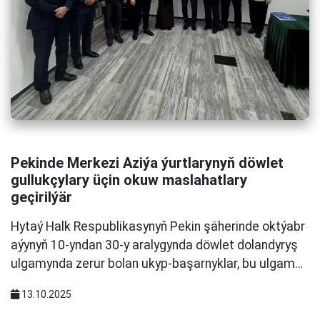
Pekinde Merkezi Aziýa ýurtlarynyň döwlet
gullukçylary üçin okuw maslahatlary
geçirilýär
Hytaý Halk Respublikasynyň Pekin şäherinde oktýabr
aýynyň 10-yndan 30-y aralygynda döwlet dolandyryş
ulgamynda zerur bolan ukyp-başarnyklar, bu ulgam…
13.10.2025