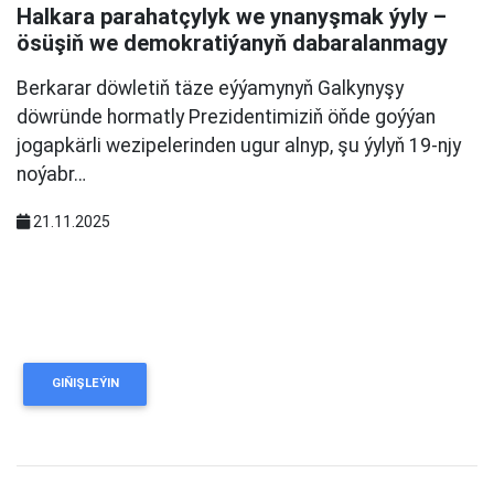
Halkara parahatçylyk we ynanyşmak ýyly –
ösüşiň we demokratiýanyň dabaralanmagy
Berkarar döwletiň täze eýýamynyň Galkynyşy
döwründe hormatly Prezidentimiziň öňde goýýan
jogapkärli wezipelerinden ugur alnyp, şu ýylyň 19-njy
noýabr…
21.11.2025
GIŇIŞLEÝIN