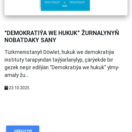
“DEMOKRATIÝA WE HUKUK” ŽURNALYNYŇ
NOBATDAKY SANY
Türkmenistanyň Döwlet, hukuk we demokratiýa
instituty tarapyndan taýýarlanylyp, çärýekde bir
gezek neşir edilýän “Demokratiýa we hukuk” ylmy-
amaly žu…
23.10.2025
GIŇIŞLEÝIN