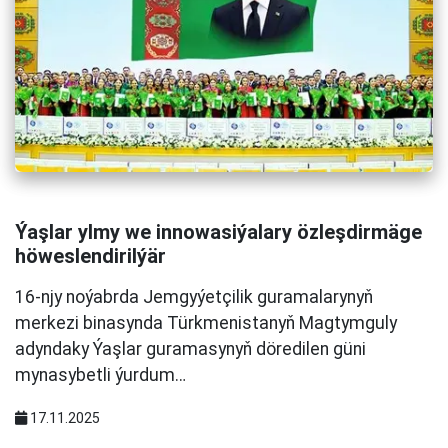
Ýaşlar ylmy we innowasiýalary özleşdirmäge
höweslendirilýär
16-njy noýabrda Jemgyýetçilik guramalarynyň
merkezi binasynda Türkmenistanyň Magtymguly
adyndaky Ýaşlar guramasynyň döredilen güni
mynasybetli ýurdum…
17.11.2025