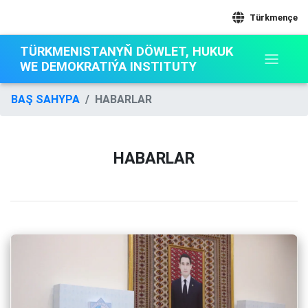
Türkmençe
TÜRKMENISTANYŇ DÖWLET, HUKUK
WE DEMOKRATIÝA INSTITUTY
BAŞ SAHYPA
HABARLAR
HABARLAR