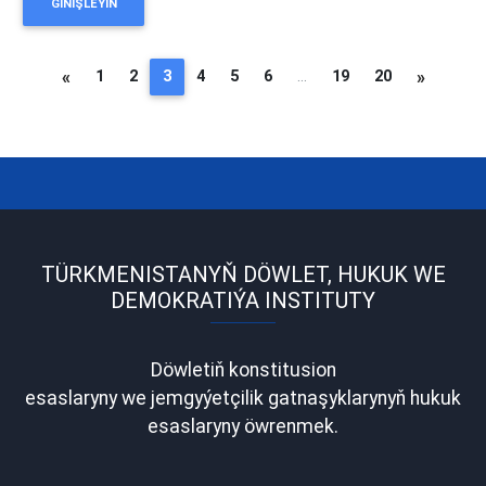
GIŇIŞLEÝIN
«
1
2
3
4
5
6
...
19
20
»
(current)
Öňki
Indiki
TÜRKMENISTANYŇ DÖWLET, HUKUK WE
DEMOKRATIÝA INSTITUTY
Döwletiň konstitusion
esaslaryny we jemgyýetçilik gatnaşyklarynyň hukuk
esaslaryny öwrenmek.