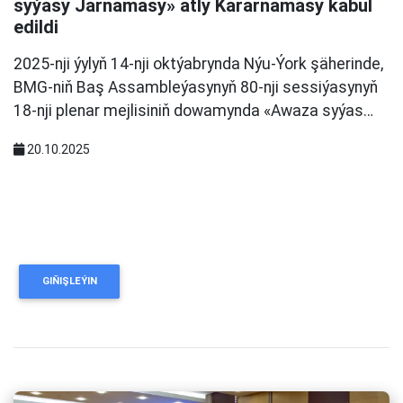
syýasy Jarnamasy» atly Kararnamasy kabul
edildi
2025-nji ýylyň 14-nji oktýabrynda Nýu-Ýork şäherinde,
BMG-niň Baş Assambleýasynyň 80-nji sessiýasynyň
18-nji plenar mejlisiniň dowamynda «Awaza syýas…
20.10.2025
GIŇIŞLEÝIN