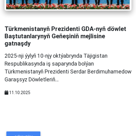
Türkmenistanyň Prezidenti GDA-nyň döwlet
Baştutanlarynyň Geňeşiniň mejlisine
gatnaşdy
2025-nji ýylyň 10-njy oktýabrynda Täjigistan
Respublikasynda iş saparynda bolýan
Türkmenistanyň Prezidenti Serdar Berdimuhamedow
Garaşsyz Döwletleriň…
11.10.2025