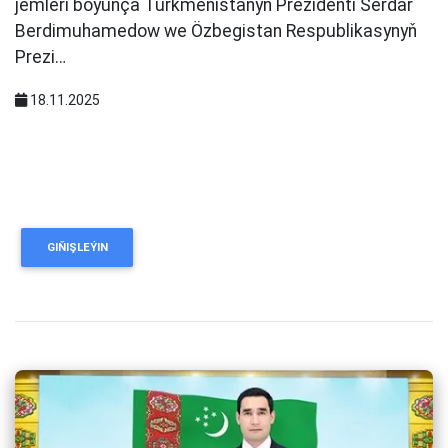
jemleri boýunça Türkmenistanyň Prezidenti Serdar
Berdimuhamedow we Özbegistan Respublikasynyň
Prezi…
18.11.2025
GIŇIŞLEÝIN