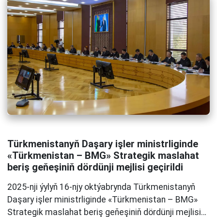
Türkmenistanyň Daşary işler ministrliginde
«Türkmenistan – BMG» Strategik maslahat
beriş geňeşiniň dördünji mejlisi geçirildi
2025-nji ýylyň 16-njy oktýabrynda Türkmenistanyň
Daşary işler ministrliginde «Türkmenistan – BMG»
Strategik maslahat beriş geňeşiniň dördünji mejlisi…