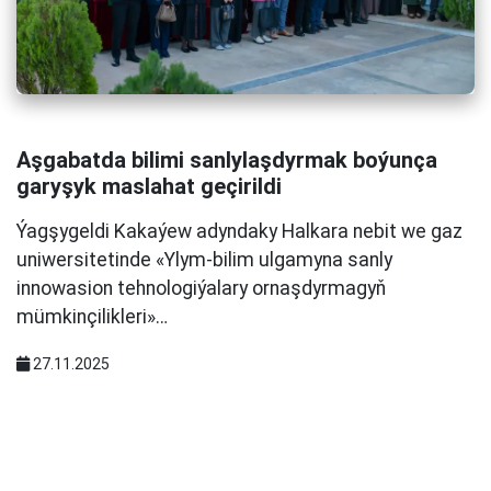
Aşgabatda bilimi sanlylaşdyrmak boýunça
garyşyk maslahat geçirildi
Ýagşygeldi Kakaýew adyndaky Halkara nebit we gaz
uniwersitetinde «Ylym-bilim ulgamyna sanly
innowasion tehnologiýalary ornaşdyrmagyň
mümkinçilikleri»…
27.11.2025