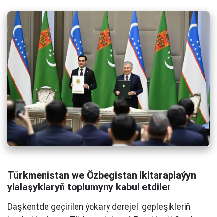
Türkmenistan we Özbegistan ikitaraplaýyn
ylalaşyklaryň toplumyny kabul etdiler
Daşkentde geçirilen ýokary derejeli gepleşikleriň