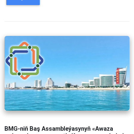
BMG-niň Baş Assambleýasynyň «Awaza