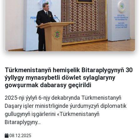
Türkmenistanyň hemişelik Bitaraplygynyň 30
ýyllygy mynasybetli döwlet sylaglaryny
gowşurmak dabarasy geçirildi
2025-nji ýylyň 6-njy dekabrynda Türkmenistanyň
Daşary işler ministrliginde ýurdumyzyň diplomatik
gullugynyň işgärlerini «Türkmenistanyň
Bitaraplygyny…
08.12.2025